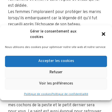
est dédiée.
Les femmes l’imploraient pour protéger les marins
lorsqu’ils embarquaient car la légende dit qu’il fut
recueilli après l’échouage de son bateau.
Gérer le consentement aux
Saint Antoine (Chapelle de Penesclus)
cookies
Ermite soumis aux tentations, Antoine serait mort
Nous utilisons des cookies pour optimiser notre site web et notre service.
en 356 à l’âge de 105 ans. Il est célèbre pour avoir
transformé un sanglier, animal méchant et
Accepter les cookies
diabolique, en parc animal docile et utile. Le plus
souvent, il est représenté avec un cochon à ses
Refuser
côtés. Il fut célèbre en Bretagne avec une quinzaine
de chapelles à son nom. La prière d’un « cochonnier »
Voir les préférences
de Plouguerneau atteste du culte rendu à ce
Politique de cookies
Politique de confidentialité
saint : « O St Antoine béni, préservez s’il vous plaît,
mes cochons de la peste et le petit dernier sera
pour vous. Le saint est aussi évoqué pour retrouver