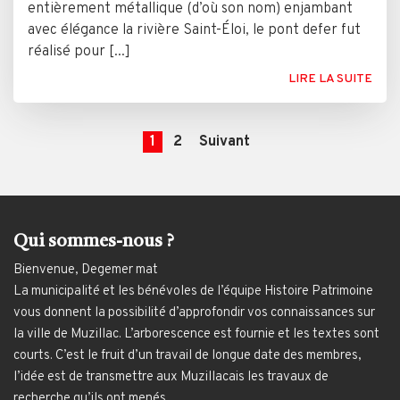
entièrement métallique (d’où son nom) enjambant
avec élégance la rivière Saint-Éloi, le pont defer fut
réalisé pour [...]
LIRE LA SUITE
1
2
Suivant
Qui sommes-nous ?
Bienvenue, Degemer mat
La municipalité et les bénévoles de l’équipe Histoire Patrimoine
vous donnent la possibilité d’approfondir vos connaissances sur
la ville de Muzillac. L’arborescence est fournie et les textes sont
courts. C’est le fruit d’un travail de longue date des membres,
l’idée est de transmettre aux Muzillacais les travaux de
recherche qu’ils ont menés.