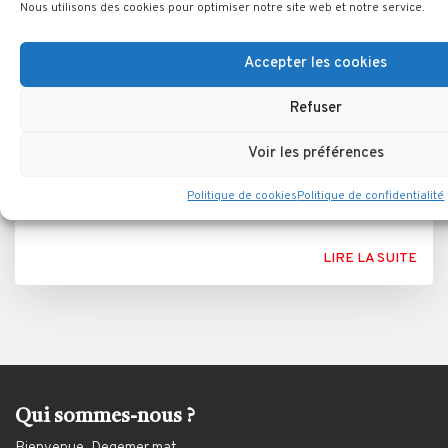
Nous utilisons des cookies pour optimiser notre site web et notre service.
Accepter les cookies
Marc DECENNEUX « La Bretagne
Refuser
romane » Editions Ouest-France,
Juin 1998
Voir les préférences
Les origines possibles de l'église de Bourgpol, liées
Politique de cookies
Politique de confidentialité
aux comtes de Bretagne
LIRE LA SUITE
Qui sommes-nous ?