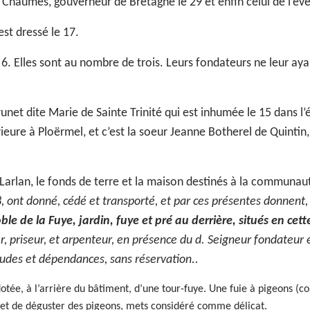
de Chaumes, gouverneur de Bretagne le 29 et enfin celui de l’év
est dressé le 17.
e 6. Elles sont au nombre de trois. Leurs fondateurs ne leur ay
net dite Marie de Sainte Trinité qui est inhumée le 15 dans l’é
e à Ploërmel, et c’est la soeur Jeanne Botherel de Quintin, d
 Larlan, le fonds de terre et la maison destinés à la communau
78, ont donné, cédé et transporté, et par ces présentes donnen
ble de la Fuye, jardin, fuye et pré au derrière, situés en cette
, priseur, et arpenteur, en présence du d. Seigneur fondateur e
tudes et dépendances, sans réservation..
é dotée, à l’arrière du bâtiment, d’une tour-fuye. Une fuie à pigeons 
r et de déguster des pigeons, mets considéré comme délicat.