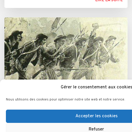
LIRE LA SUITE
Gérer le consentement aux cookie
La petite chouannerie à Muzillac
Nous utilisons des cookies pour optimiser notre site web et notre service.
1815
Accepter les cookies
Combat entre les chouans (Ecoliers de Vannes ) et les
soldats républicains du général Rousseau en 1815 à
Refuser