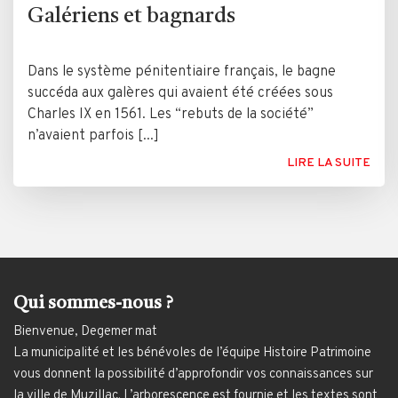
Galériens et bagnards
Dans le système pénitentiaire français, le bagne
succéda aux galères qui avaient été créées sous
Charles IX en 1561. Les “rebuts de la société”
n’avaient parfois [...]
LIRE LA SUITE
Qui sommes-nous ?
Bienvenue, Degemer mat
La municipalité et les bénévoles de l’équipe Histoire Patrimoine
vous donnent la possibilité d’approfondir vos connaissances sur
la ville de Muzillac. L’arborescence est fournie et les textes sont