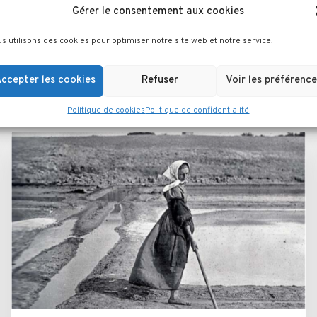
Gérer le consentement aux cookies
s utilisons des cookies pour optimiser notre site web et notre service.
es articles dans cette ca
ccepter les cookies
Refuser
Voir les préférence
Politique de cookies
Politique de confidentialité