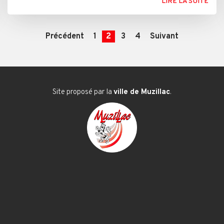
LIRE LA SUITE
Précédent
1
2
3
4
Suivant
Site proposé par la
ville de Muzillac
.