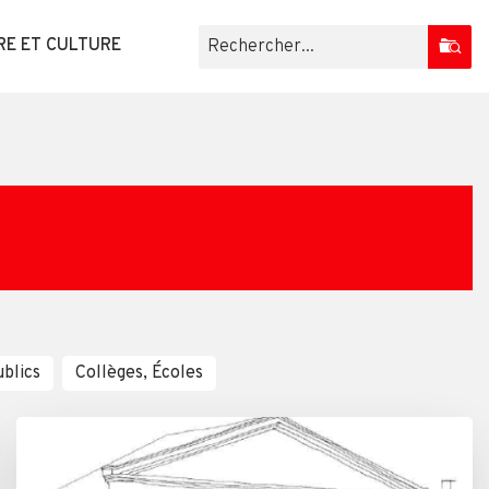
RE ET CULTURE
s
blics
Collèges, Écoles