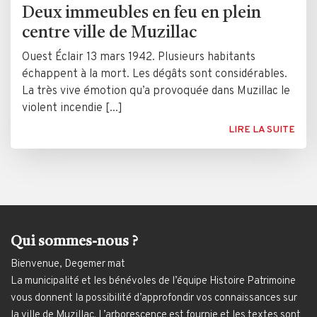
Deux immeubles en feu en plein
centre ville de Muzillac
Ouest Éclair 13 mars 1942. Plusieurs habitants
échappent à la mort. Les dégâts sont considérables.
La très vive émotion qu’a provoquée dans Muzillac le
violent incendie [...]
LIRE LA SUITE
Qui sommes-nous ?
Bienvenue, Degemer mat
La municipalité et les bénévoles de l’équipe Histoire Patrimoine
vous donnent la possibilité d’approfondir vos connaissances sur
la ville de Muzillac. L’arborescence est fournie et les textes sont