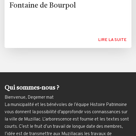
Fontaine de Bourpol
LIRE LA SUITE
Qui sommes-nous ?
Bienvenue, Degemer mat
La municipalité et les bénévoles de l’équipe Histoire Patrimoine
vous donnent la possibilité d’approfondir vos connaissances sur
la ville de Muzillac. L’arborescence est fournie et les textes sont
courts. C’est le fruit d’un travail de longue date des membres,
l’idée est de transmettre aux Muzillacais les travaux de